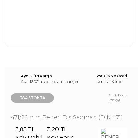
Aynı Gün Kargo
2500 ₺ ve Üzeri
Saat 16:00’ a kadar olan siparişler
Ücretsiz Kargo
Stok Kodu
384 STOKTA
471/26
471/26 mm Beneri Dış Segman (DIN 471)
3,85 TL
3,20 TL
Kdv Dahil
Kdv Hariç