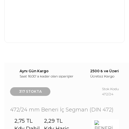
Aynı Gün Kargo
2500 ₺ ve Üzeri
Saat 16:00’ a kadar olan siparişler
Ücretsiz Kargo
Stok Kodu
317 STOKTA
472/24
472/24 mm Beneri İç Segman (DIN 472)
2,75 TL
2,29 TL
Kdv Dahil
Kdv Hariç