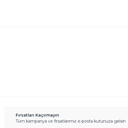
Bu ürünün fiyat bilgisi, resim, ürün açıklamalarında 
Görüş ve önerileriniz için teşekkür ederiz.
Ürün resmi kalitesiz, bozuk veya görüntülenemiyor.
Ürün açıklamasında eksik bilgiler bulunuyor.
Ürün bilgilerinde hatalar bulunuyor.
Ürün fiyatı diğer sitelerden daha pahalı.
Bu ürüne benzer farklı alternatifler olmalı.
Fırsatları Kaçırmayın
Tüm kampanya ve fırsatlarımız e-posta kutunuza gelsin