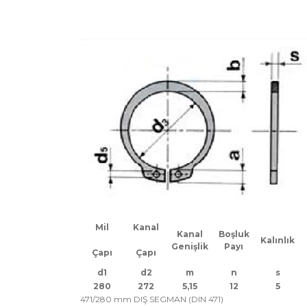
Mil
Kanal
Kanal
Boşluk
Kalınlık
Genişlik
Payı
Çapı
Çapı
d1
d2
m
n
s
280
272
5,15
12
5
471/280 mm DIŞ SEGMAN (DIN 471)