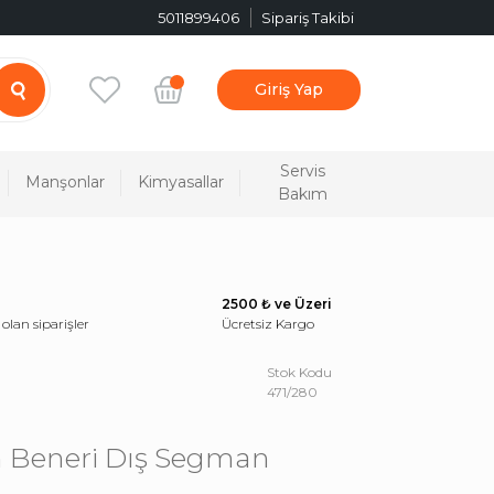
5011899406
Sipariş Takibi
Giriş Yap
Servis
Manşonlar
Kimyasallar
Bakım
2500 ₺ ve Üzeri
 olan siparişler
Ücretsiz Kargo
Stok Kodu
471/280
 Beneri Dış Segman