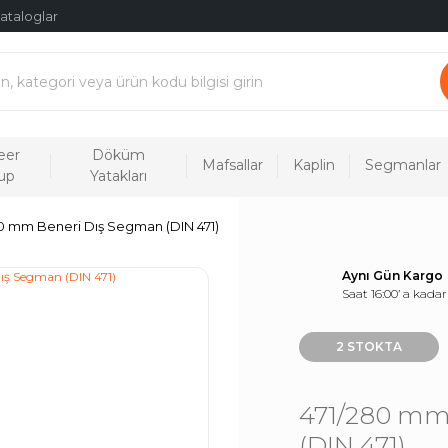
ataloglar
eer
Döküm
Mafsallar
Kaplin
Segmanlar
up
Yatakları
0 mm Beneri Dış Segman (DIN 471)
Aynı Gün Kargo
Saat 16:00’ a kadar
2 STOKTA
471/280 mm
(DIN 471)