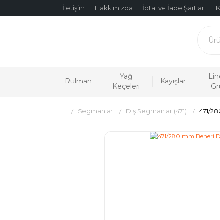
İletişim
Hakkımızda
İptal ve İade Şartları
K
Yağ
Lin
Rulman
Kayışlar
Keçeleri
Gr
Segmanlar
Dış Segmanlar (471)
471/28