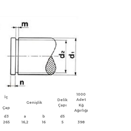
1000
İç
Adet
Delik
Genişlik
Çapı
Kğ
Çap
Ağırlığı
d3
a
b
d5
265
16,2
16
5
398