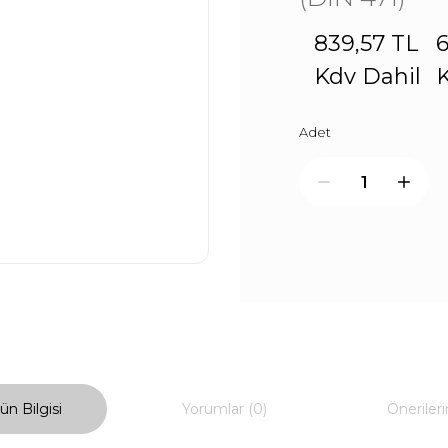
839,57 TL
6
Kdv Dahil
K
Adet
ün Bilgisi
Yorumlar (0)
Önerileri