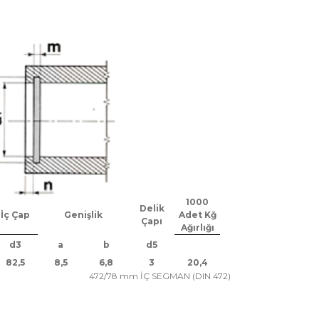
1000
Delik
İç Çap
Genişlik
Adet Kğ
Çapı
Ağırlığı
d3
a
b
d5
82,5
8,5
6,8
3
20,4
472/78 mm İÇ SEGMAN (DIN 472)