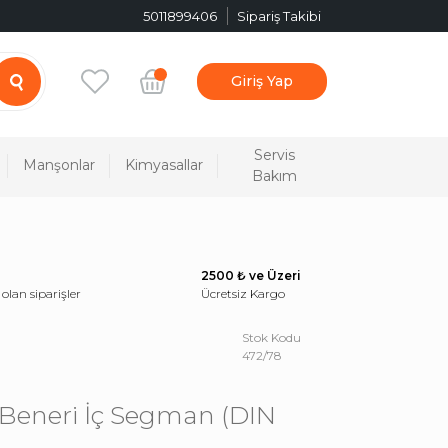
5011899406
Sipariş Takibi
Giriş Yap
Servis
Manşonlar
Kimyasallar
Bakım
2500 ₺ ve Üzeri
 olan siparişler
Ücretsiz Kargo
Stok Kodu
472/78
Beneri İç Segman (DIN