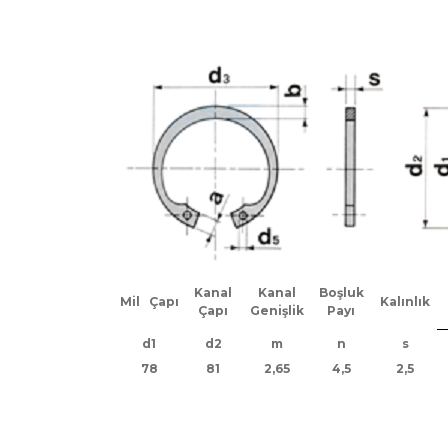
Kanal
Kanal
Boşluk
Mil Çapı
Kalınlık
Çapı
Genişlik
Payı
d1
d2
m
n
s
78
81
2,65
4,5
2,5