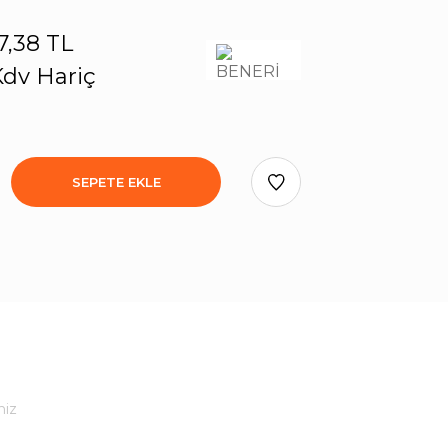
7,38 TL
dv Hariç
SEPETE EKLE
niz