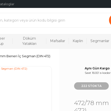
ataloglar
eer
Döküm
Mafsallar
Kaplin
Segmanlar
up
Yatakları
 mm Beneri İç Segman (DIN 472)
Aynı Gün Kargo
Saat 16:00’ a kadar
222 STOKTA
472/78 mm 
472)