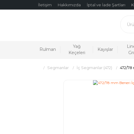
İletişim
Hakkımızda
İptal ve İade Şartları
K
Yağ
Lin
Rulman
Kayışlar
Keçeleri
Gr
Segmanlar
İç Segmanlar (472)
472/78