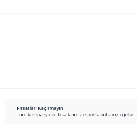
Bu ürünün fiyat bilgisi, resim, ürün açıklamalarında 
Görüş ve önerileriniz için teşekkür ederiz.
Ürün resmi kalitesiz, bozuk veya görüntülenemiyor.
Ürün açıklamasında eksik bilgiler bulunuyor.
Ürün bilgilerinde hatalar bulunuyor.
Ürün fiyatı diğer sitelerden daha pahalı.
Bu ürüne benzer farklı alternatifler olmalı.
Fırsatları Kaçırmayın
Tüm kampanya ve fırsatlarımız e-posta kutunuza gelsin