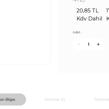
20,85 TL
1
Kdv Dahil
K
Adet
ün Bilgisi
Yorumlar (0)
Önerileri