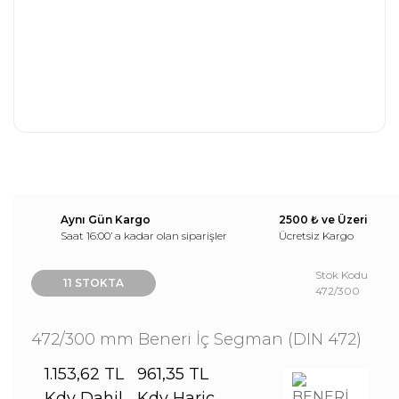
Aynı Gün Kargo
2500 ₺ ve Üzeri
Saat 16:00’ a kadar olan siparişler
Ücretsiz Kargo
Stok Kodu
11 STOKTA
472/300
472/300 mm Beneri İç Segman (DIN 472)
1.153,62 TL
961,35 TL
Kdv Dahil
Kdv Hariç