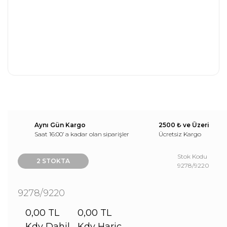
Aynı Gün Kargo
2500 ₺ ve Üzeri
Saat 16:00’ a kadar olan siparişler
Ücretsiz Kargo
Stok Kodu
2 STOKTA
9278/9220
9278/9220
0,00 TL
0,00 TL
Kdv Dahil
Kdv Hariç