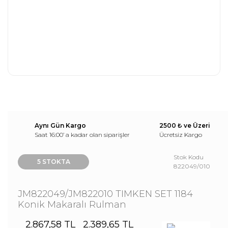
Aynı Gün Kargo
2500 ₺ ve Üzeri
Saat 16:00’ a kadar olan siparişler
Ücretsiz Kargo
Stok Kodu
5 STOKTA
822049/010
JM822049/JM822010 TIMKEN SET 1184
Konik Makaralı Rulman
2.867,58 TL
2.389,65 TL