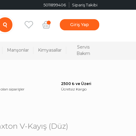
5011899406
Sipariş Takibi
Giriş Yap
Servis
Manşonlar
Kimyasallar
Bakım
2500 ₺ ve Üzeri
 olan siparişler
Ücretsiz Kargo
xton V-Kayış (Düz)