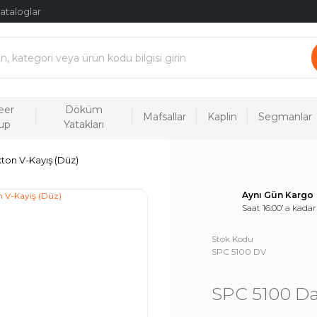
ataloglar
eer
Döküm
Mafsallar
Kaplin
Segmanlar
up
Yatakları
ton V-Kayış (Düz)
Aynı Gün Kargo
Saat 16:00’ a kadar
Stok Kodu
SPC 5100 DV
SPC 5100 Da