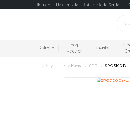
İletişim
Hakkımızda
İptal ve İade Şartları
K
Yağ
Lin
Rulman
Kayışlar
Keçeleri
Gr
Kayışlar
V Kayışı
SPC
SPC 5100 Dax