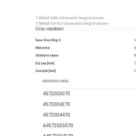
T 38663 ABA Otomatik Gergi Rulmanı
T 38663 GATES Otomatik Gergi Rulmanı
Ürün nitelikleri
İlave Ürün/Bilgi 2
O
Malzeme
M
Olukların sayısı
Dış çap [mm]
Genişlik [mm]
MERCEDES-BENZ
4572003070
4572004270
4572004470
A4572003070