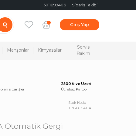
5011899406
Sipariş Takibi
Giriş Yap
Servis
Manşonlar
Kimyasallar
Bakım
2500 ₺ ve Üzeri
 olan siparişler
Ücretsiz Kargo
Stok Kodu
T 38663 ABA
A Otomatik Gergi