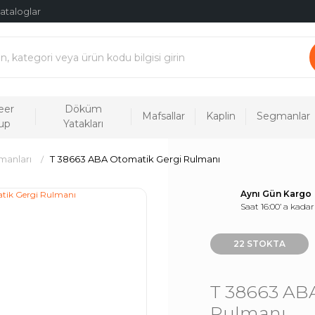
ataloglar
eer
Döküm
Mafsallar
Kaplin
Segmanlar
up
Yatakları
manları
T 38663 ABA Otomatik Gergi Rulmanı
Aynı Gün Kargo
Saat 16:00’ a kadar
22 STOKTA
T 38663 AB
Rulmanı