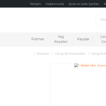
İletişim
Hakkımızda
İptal ve İade Şartları
K
Yağ
Lin
Rulman
Kayışlar
Keçeleri
Gr
Rulman
Gergi Ve Rulmanları
Gergi Rul