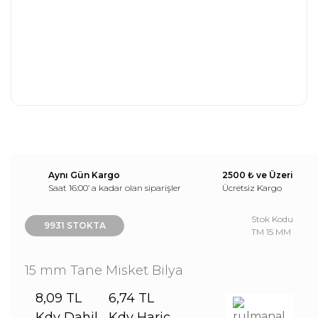
Aynı Gün Kargo
2500 ₺ ve Üzeri
Saat 16:00’ a kadar olan siparişler
Ücretsiz Kargo
Stok Kodu
9931 STOKTA
TM 15 MM
15 mm Tane Misket Bilya
8,09 TL
6,74 TL
Kdv Dahil
Kdv Hariç