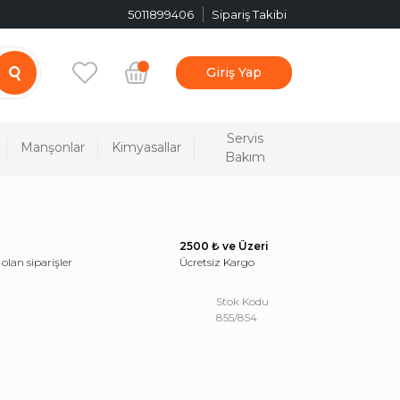
5011899406
Sipariş Takibi
Giriş Yap
Servis
Manşonlar
Kimyasallar
Bakım
2500 ₺ ve Üzeri
 olan siparişler
Ücretsiz Kargo
Stok Kodu
855/854