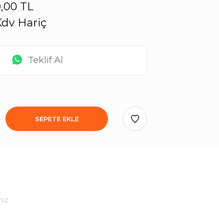
,00 TL
dv Hariç
Teklif Al
SEPETE EKLE
niz