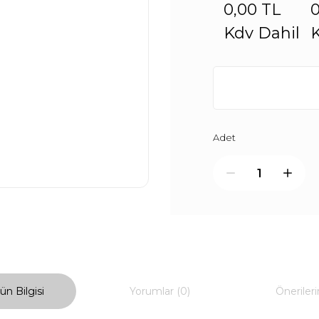
0,00 TL
0
Kdv Dahil
K
Adet
ün Bilgisi
Yorumlar (0)
Önerileri