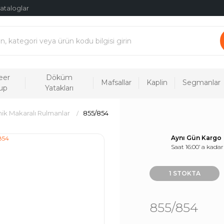
ataloglar
eer
Döküm
Mafsallar
Kaplin
Segmanlar
up
Yatakları
ik Makaralı Rulmanlar
855/854
Aynı Gün Kargo
Saat 16:00’ a kadar
1 STOKTA
855/854