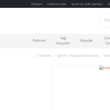
İletişim
Hakkımızda
İptal ve İade Şartları
K
Yağ
Lin
Rulman
Kayışlar
Keçeleri
Gr
Rulman
İğneli - Masuralı Rulmanlar
Kon