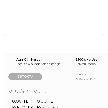
Aynı Gün Kargo
2500 ₺ ve Üzeri
Saat 16:00’ a kadar olan siparişler
Ücretsiz Kargo
Stok Kodu
2 STOKTA
59187/413 TIMKEN
59187/413 TIMKEN
0,00 TL
0,00 TL
Kdv Dahil
Kdv Hariç