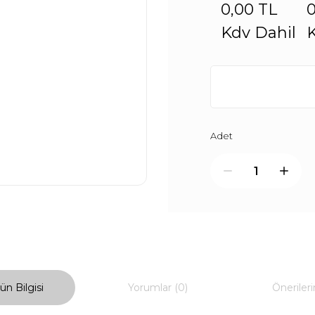
0,00 TL
0
Kdv Dahil
K
Adet
ün Bilgisi
Yorumlar (0)
Önerileri