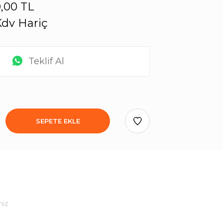
,00 TL
dv Hariç
Teklif Al
SEPETE EKLE
niz