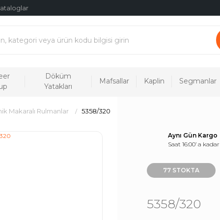
ataloglar
eer
Döküm
Mafsallar
Kaplin
Segmanlar
up
Yatakları
ik Makaralı Rulmanlar
5358/320
Aynı Gün Kargo
Saat 16:00’ a kadar
77 STOKTA
5358/320