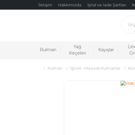
İletişim
Hakkımızda
İptal ve İade Şartları
K
Yağ
Lin
Rulman
Kayışlar
Keçeleri
Gr
Rulman
İğneli - Masuralı Rulmanlar
Kon