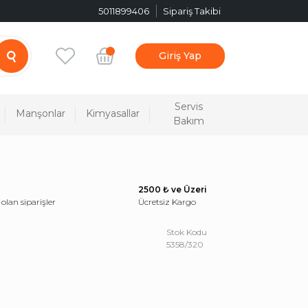
5011899406
Sipariş Takibi
Giriş Yap
Servis
Manşonlar
Kimyasallar
Bakım
2500 ₺ ve Üzeri
 olan siparişler
Ücretsiz Kargo
Stok Kodu
5358/320