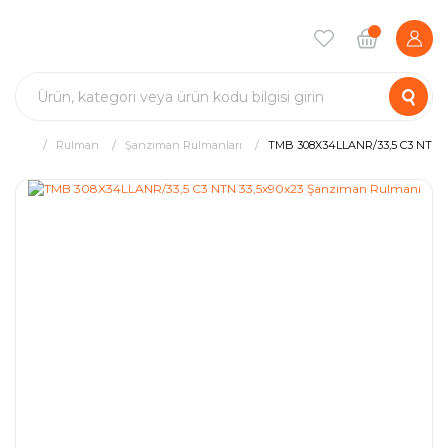
Rulman
Şanzıman Rulmanları
TMB 308X34LLANR/33,5 C3 NTN 3