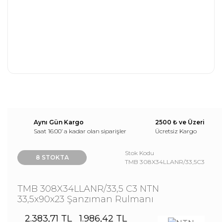
Aynı Gün Kargo
2500 ₺ ve Üzeri
Saat 16:00’ a kadar olan siparişler
Ücretsiz Kargo
Stok Kodu
8 STOKTA
TMB 308X34LLANR/33,5C3
TMB 308X34LLANR/33,5 C3 NTN
33,5x90x23 Şanzıman Rulmanı
2.383,71 TL
1.986,42 TL