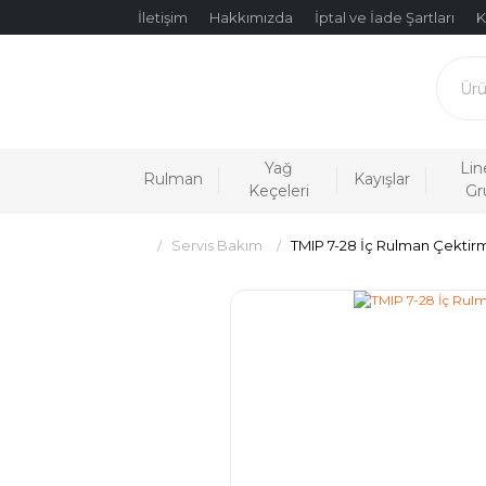
İletişim
Hakkımızda
İptal ve İade Şartları
K
Yağ
Lin
Rulman
Kayışlar
Keçeleri
Gr
Servis Bakım
TMIP 7-28 İç Rulman Çektirm