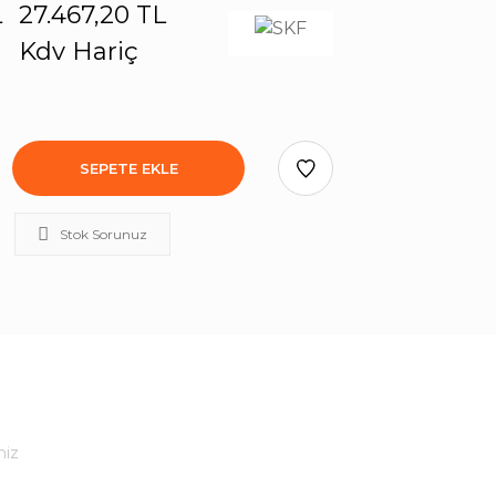
L
27.467,20 TL
Kdv Hariç
SEPETE EKLE
Stok Sorunuz
niz