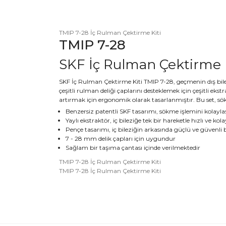
TMIP 7-28 İç Rulman Çektirme Kiti
TMIP 7-28
SKF İç Rulman Çektirme 
SKF İç Rulman Çektirme Kiti TMIP 7-28, geçmenin dış bile
çeşitli rulman deliği çaplarını desteklemek için çeşitli ek
artırmak için ergonomik olarak tasarlanmıştır. Bu set, sökm
Benzersiz patentli SKF tasarımı, sökme işlemini kolayla
Yaylı ekstraktör, iç bileziğe tek bir hareketle hızlı ve kolay
Pençe tasarımı, iç bileziğin arkasında güçlü ve güven
7 - 28 mm delik çapları için uygundur
Sağlam bir taşıma çantası içinde verilmektedir
TMIP 7-28 İç Rulman Çektirme Kiti
TMIP 7-28 İç Rulman Çektirme Kiti
Bu ürünün fiyat bilgisi, resim, ürün açıklamalarında 
Görüş ve önerileriniz için teşekkür ederiz.