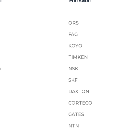
r
Markalar
ORS
FAG
KOYO
TIMKEN
i
NSK
SKF
DAXTON
CORTECO
GATES
NTN