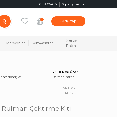
5011899406
Sipariş Takibi
Giriş Yap
Servis
Manşonlar
Kimyasallar
Bakım
2500 ₺ ve Üzeri
 olan siparişler
Ücretsiz Kargo
Stok Kodu
TMIP 7-28
ç Rulman Çektirme Kiti