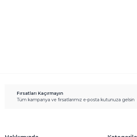
Ürün resmi kalitesiz, bozuk veya görüntülenemiyor.
Ürün açıklamasında eksik bilgiler bulunuyor.
Ürün bilgilerinde hatalar bulunuyor.
Ürün fiyatı diğer sitelerden daha pahalı.
Bu ürüne benzer farklı alternatifler olmalı.
Fırsatları Kaçırmayın
Tüm kampanya ve fırsatlarımız e-posta kutunuza gelsin