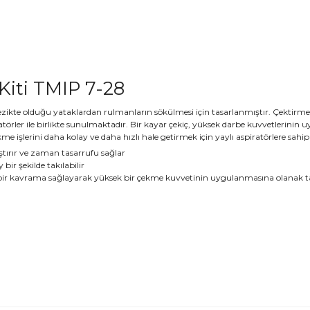
Kiti TMIP 7-28
zikte olduğu yataklardan rulmanların sökülmesi için tasarlanmıştır. Çektirme 
stratörler ile birlikte sunulmaktadır. Bir kayar çekiç, yüksek darbe kuvvetlerini
e işlerini daha kolay ve daha hızlı hale getirmek için yaylı aspiratörlere sahip
ştırır ve zaman tasarrufu sağlar
 bir şekilde takılabilir
li bir kavrama sağlayarak yüksek bir çekme kuvvetinin uygulanmasına olanak t
ve diğer konularda yetersiz gördüğünüz noktaları öneri formunu kullanara