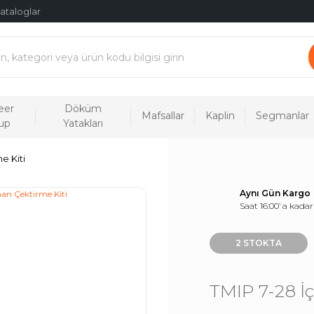
ataloglar
eer
Döküm
Mafsallar
Kaplin
Segmanlar
up
Yatakları
e Kiti
Aynı Gün Kargo
Saat 16:00’ a kadar
2 STOKTA
TMIP 7-28 İ