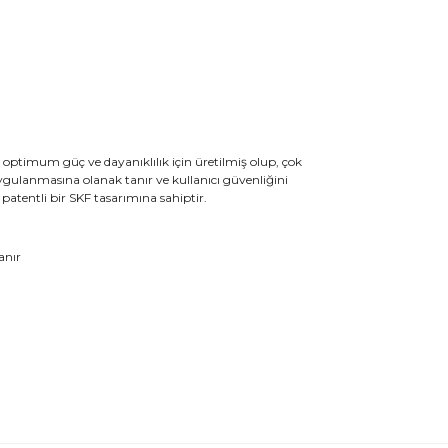
optimum güç ve dayanıklılık için üretilmiş olup, çok
n uygulanmasına olanak tanır ve kullanıcı güvenliğini
 patentli bir SKF tasarımına sahiptir.
anır
k tarafımıza iletebilirsiniz.