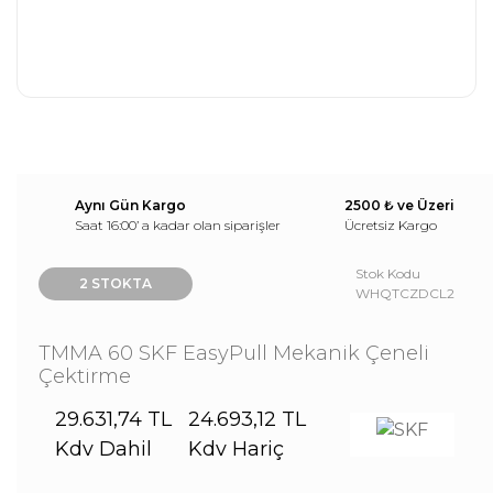
Aynı Gün Kargo
2500 ₺ ve Üzeri
Saat 16:00’ a kadar olan siparişler
Ücretsiz Kargo
Stok Kodu
2 STOKTA
WHQTCZDCL2
TMMA 60 SKF EasyPull Mekanik Çeneli
Çektirme
29.631,74 TL
24.693,12 TL
Kdv Dahil
Kdv Hariç