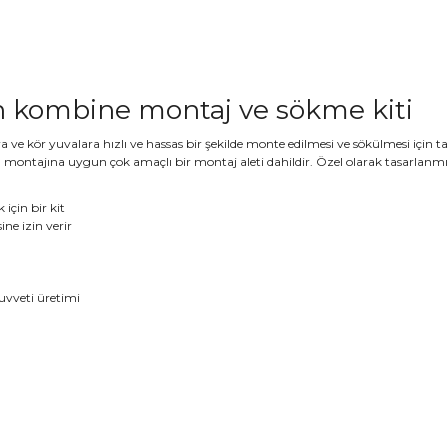
çin kombine montaj ve sökme kiti
a ve kör yuvalara hızlı ve hassas bir şekilde monte edilmesi ve sökülmesi için ta
n montajına uygun çok amaçlı bir montaj aleti dahildir. Özel olarak tasarlanmış 
için bir kit
e izin verir
kuvveti üretimi