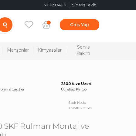
5011899406
Sipariş Takibi
Giriş Yap
Servis
Manşonlar
Kimyasallar
Bakım
2500 ₺ ve Üzeri
 olan siparişler
Ücretsiz Kargo
Stok Kodu
TMMK 20-50
 SKF Rulman Montaj ve
ti