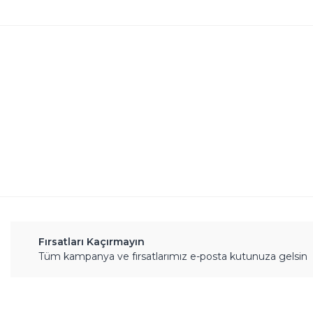
Bu ürünün fiyat bilgisi, resim, ürün açıklamalarında 
Görüş ve önerileriniz için teşekkür ederiz.
Ürün resmi kalitesiz, bozuk veya görüntülenemiyor.
Ürün açıklamasında eksik bilgiler bulunuyor.
Ürün bilgilerinde hatalar bulunuyor.
Ürün fiyatı diğer sitelerden daha pahalı.
Bu ürüne benzer farklı alternatifler olmalı.
Fırsatları Kaçırmayın
Tüm kampanya ve fırsatlarımız e-posta kutunuza gelsin