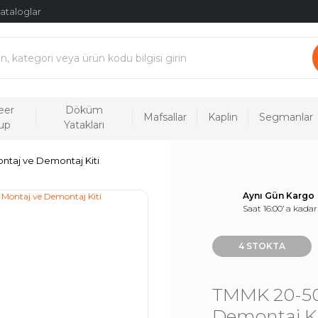
ataloglar
eer
Döküm
Mafsallar
Kaplin
Segmanlar
up
Yatakları
taj ve Demontaj Kiti
Aynı Gün Kargo
Saat 16:00’ a kadar
4 STOKTA
TMMK 20-50
Demontaj Ki