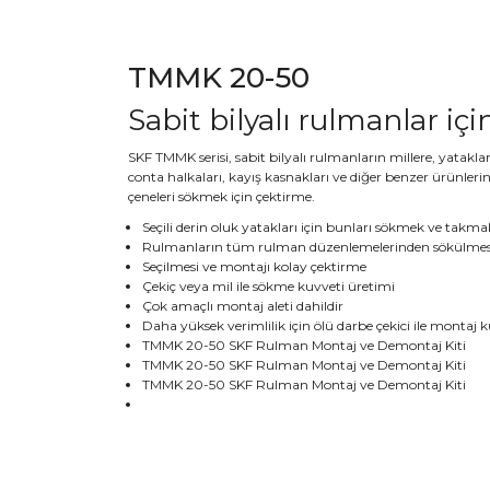
TMMK 20-50
Sabit bilyalı rulmanlar i
SKF TMMK serisi, sabit bilyalı rulmanların millere, yataklar
conta halkaları, kayış kasnakları ve diğer benzer ürünleri
çeneleri sökmek için çektirme.
Seçili derin oluk yatakları için bunları sökmek ve takmak 
Rulmanların tüm rulman düzenlemelerinden sökülmesin
Seçilmesi ve montajı kolay çektirme
Çekiç veya mil ile sökme kuvveti üretimi
Çok amaçlı montaj aleti dahildir
Daha yüksek verimlilik için ölü darbe çekici ile montaj 
TMMK 20-50 SKF Rulman Montaj ve Demontaj Kiti
TMMK 20-50 SKF Rulman Montaj ve Demontaj Kiti
TMMK 20-50 SKF Rulman Montaj ve Demontaj Kiti