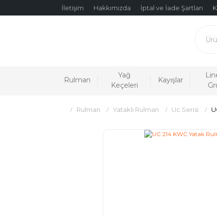
İletişim
Hakkımızda
İptal ve İade Şartları
K
Yağ
Lin
Rulman
Kayışlar
Keçeleri
Gr
Rulman
Yataklı Rulman
Uc Serisi
U