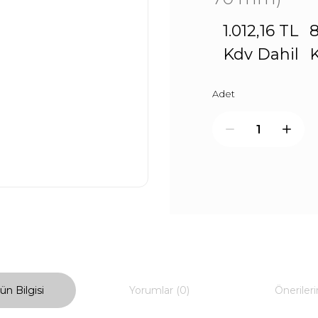
1.012,16 TL
8
Kdv Dahil
K
Adet
ün Bilgisi
Yorumlar (0)
Önerileri