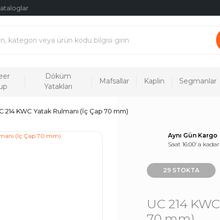
ataloglar
eer
Döküm
Mafsallar
Kaplin
Segmanlar
up
Yatakları
C 214 KWC Yatak Rulmanı (İç Çap 70 mm)
Aynı Gün Kargo
Saat 16:00’ a kadar
29 STOKTA
UC 214 KWC 
70 mm)