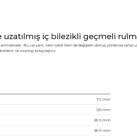
ve uzatılmış iç bilezikli geçmeli rul
yanmaktadır. Bu varyant, hem sabit hem de değişken dönüş yönlerine sahip uyg
 kilitlenir ve montajı kolaylaştırır.
70
mm
125
mm
69.9
mm
69.9
mm