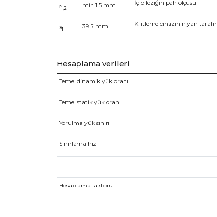
İç bileziğin pah ölçüsü
min.
1.5
mm
r
1,2
Kilitleme cihazının yan tara
39.7
mm
s
1
Hesaplama verileri
Temel dinamik yük oranı
Temel statik yük oranı
Yorulma yük sınırı
Sınırlama hızı
Hesaplama faktörü