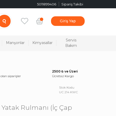
5011899406
Sipariş Takibi
Giriş Yap
Servis
Manşonlar
Kimyasallar
Bakım
2500 ₺ ve Üzeri
 olan siparişler
Ücretsiz Kargo
Stok Kodu
UC 214 KWC
Yatak Rulmanı (İç Çap