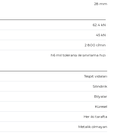
28
mm
62.4
kN
45
kN
2 800
r/min
h6 mil toleransı ile sınırlama hızı
Tespit vidaları
Silindirik
Bilyalar
Küresel
Her iki tarafta
Metalik olmayan