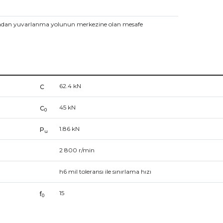
fından yuvarlanma yolunun merkezine olan mesafe
62.4
kN
C
45
kN
C
0
1.86
kN
P
u
2 800
r/min
h6 mil toleransı ile sınırlama hızı
15
f
0