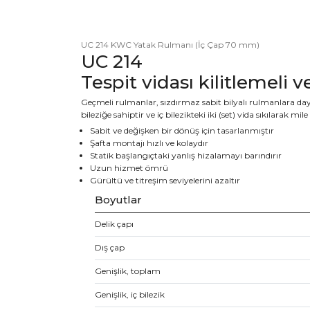
UC 214 KWC Yatak Rulmanı (İç Çap 70 mm)
UC 214
Tespit vidası kilitlemeli 
Geçmeli rulmanlar, sızdırmaz sabit bilyalı rulmanlara da
bileziğe sahiptir ve iç bilezikteki iki (set) vida sıkılarak mile
Sabit ve değişken bir dönüş için tasarlanmıştır
Şafta montajı hızlı ve kolaydır
Statik başlangıçtaki yanlış hizalamayı barındırır
Uzun hizmet ömrü
Gürültü ve titreşim seviyelerini azaltır
Boyutlar
Delik çapı
Dış çap
Genişlik, toplam
Genişlik, iç bilezik