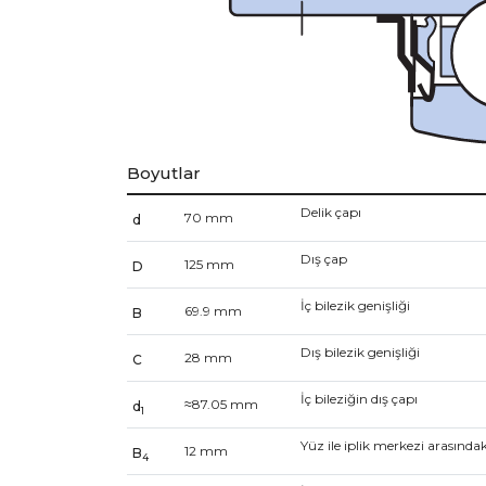
Boyutlar
Delik çapı
70
mm
d
Dış çap
125
mm
D
İç bilezik genişliği
69.9
mm
B
Dış bilezik genişliği
28
mm
C
İç bileziğin dış çapı
≈
87.05
mm
d
1
Yüz ile iplik merkezi arasında
12
mm
B
4