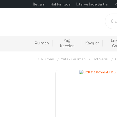
İletişim
Hakkımızda
İptal ve İade Şartları
K
Yağ
Lin
Rulman
Kayışlar
Keçeleri
Gr
Rulman
Yataklı Rulman
Ucf Serisi
U