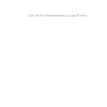
UCF 215 FK Yataklı Rulman (İç Çap 75 mm)
Bu ürünün fiyat bilgisi, resim, ürün açıklamalarında 
Görüş ve önerileriniz için teşekkür ederiz.
Ürün resmi kalitesiz, bozuk veya görüntülenemiyor.
Ürün açıklamasında eksik bilgiler bulunuyor.
Ürün bilgilerinde hatalar bulunuyor.
Ürün fiyatı diğer sitelerden daha pahalı.
Bu ürüne benzer farklı alternatifler olmalı.