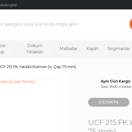
ataloglar
eer
Döküm
Mafsallar
Kaplin
Segmanlar
up
Yatakları
CF 215 FK Yataklı Rulman (İç Çap 75 mm)
Aynı Gün Kargo
Saat 16:00’ a kadar
2 STOKTA
UCF 215 FK 
75 mm)