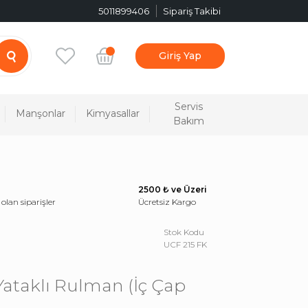
5011899406
Sipariş Takibi
Giriş Yap
Servis
Manşonlar
Kimyasallar
Bakım
2500 ₺ ve Üzeri
 olan siparişler
Ücretsiz Kargo
Stok Kodu
UCF 215 FK
Yataklı Rulman (İç Çap