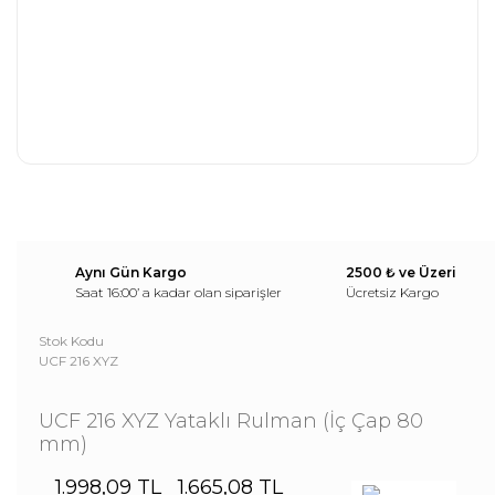
Aynı Gün Kargo
2500 ₺ ve Üzeri
Saat 16:00’ a kadar olan siparişler
Ücretsiz Kargo
Stok Kodu
UCF 216 XYZ
UCF 216 XYZ Yataklı Rulman (İç Çap 80
mm)
1.998,09 TL
1.665,08 TL