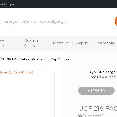
ataloglar
eer
Döküm
Mafsallar
Kaplin
Segmanlar
up
Yatakları
CF 218 FAG Yataklı Rulman (İç Çap 90 mm)
Aynı Gün Kargo
Saat 16:00’ a kadar
4 STOKTA
UCF 218 FAG
90 mm)