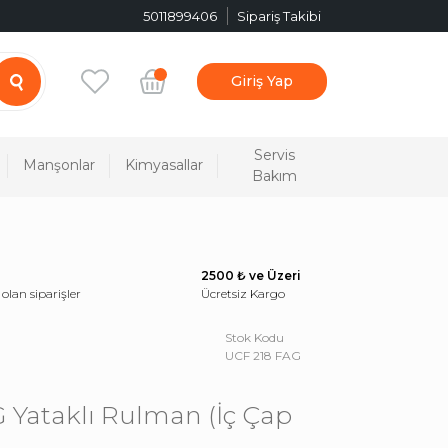
5011899406
Sipariş Takibi
Giriş Yap
Servis
Manşonlar
Kimyasallar
Bakım
2500 ₺ ve Üzeri
 olan siparişler
Ücretsiz Kargo
Stok Kodu
UCF 218 FAG
 Yataklı Rulman (İç Çap