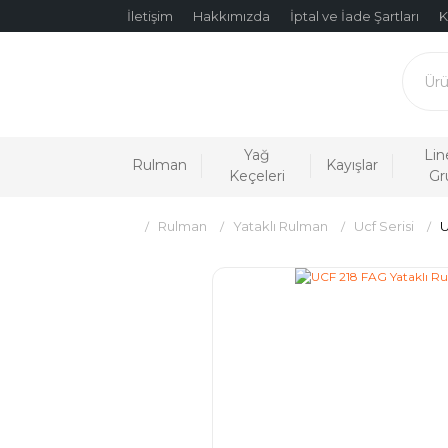
İletişim
Hakkımızda
İptal ve İade Şartları
K
Yağ
Lin
Rulman
Kayışlar
Keçeleri
Gr
Rulman
Yataklı Rulman
Ucf Serisi
U