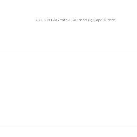
UCF 218 FAG Yataklı Rulman (İç Çap 90 mm)
Bu ürünün fiyat bilgisi, resim, ürün açıklamalarında 
Görüş ve önerileriniz için teşekkür ederiz.
Ürün resmi kalitesiz, bozuk veya görüntülenemiyor.
Ürün açıklamasında eksik bilgiler bulunuyor.
Ürün bilgilerinde hatalar bulunuyor.
Ürün fiyatı diğer sitelerden daha pahalı.
Bu ürüne benzer farklı alternatifler olmalı.