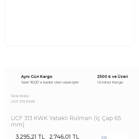
Aynı Gün Kargo
2500 ₺ ve Üzeri
Saat 16:00’ a kadar olan siparişler
Ücretsiz Kargo
Stok Kodu
UCF 313 KWK
UCF 313 KWK Yataklı Rulman (İç Çap 65
mm)
3.295,21 TL
2.746,01 TL