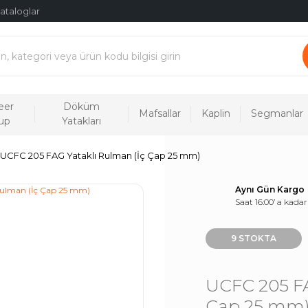
ataloglar
eer
Döküm
Mafsallar
Kaplin
Segmanlar
up
Yatakları
UCFC 205 FAG Yataklı Rulman (İç Çap 25 mm)
Aynı Gün Kargo
Saat 16:00’ a kadar
9 STOKTA
UCFC 205 FA
Çap 25 mm