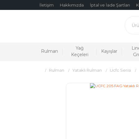
İletişim
Hakkımızda
İptal ve İade Şartları
K
Yağ
Lin
Rulman
Kayışlar
Keçeleri
Gr
Rulman
Yataklı Rulman
Ucfc Serisi