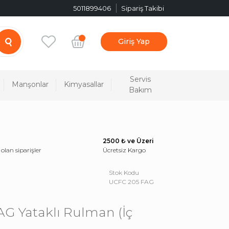
5011899406
Sipariş Takibi
Giriş Yap
Servis
Manşonlar
Kimyasallar
Bakım
2500 ₺ ve Üzeri
 olan siparişler
Ücretsiz Kargo
Stok Kodu
UCFC 205 FAG
G Yataklı Rulman (İç
)