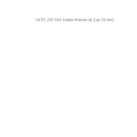
UCFC 205 FAG Yataklı Rulman (İç Çap 25 mm)
Bu ürünün fiyat bilgisi, resim, ürün açıklamalarında 
Görüş ve önerileriniz için teşekkür ederiz.
Ürün resmi kalitesiz, bozuk veya görüntülenemiyor.
Ürün açıklamasında eksik bilgiler bulunuyor.
Ürün bilgilerinde hatalar bulunuyor.
Ürün fiyatı diğer sitelerden daha pahalı.
Bu ürüne benzer farklı alternatifler olmalı.