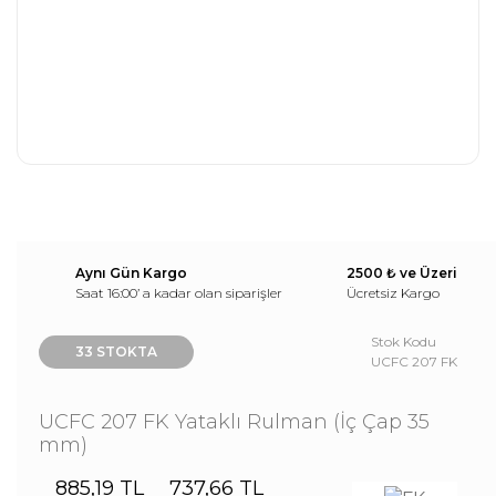
Aynı Gün Kargo
2500 ₺ ve Üzeri
Saat 16:00’ a kadar olan siparişler
Ücretsiz Kargo
Stok Kodu
33 STOKTA
UCFC 207 FK
UCFC 207 FK Yataklı Rulman (İç Çap 35
mm)
885,19 TL
737,66 TL