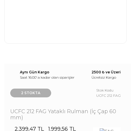
Aynı Gün Kargo
2500 ₺ ve Üzeri
Saat 16:00’ a kadar olan siparişler
Ücretsiz Kargo
Stok Kodu
2 STOKTA
UCFC 212 FAG
UCFC 212 FAG Yataklı Rulman (İç Çap 60
mm)
2.399,47 TL
1.999,56 TL