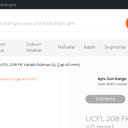
ataloglar
eer
Döküm
Mafsallar
Kaplin
Segmanlar
up
Yatakları
UCFL 208 FK Yataklı Rulman (İç Çap 40 mm)
Aynı Gün Kargo
Saat 16:00’ a kadar
11 STOKTA
UCFL 208 FK
40 mm)