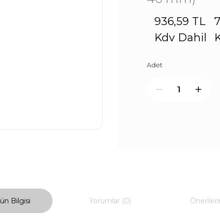
936,59 TL
7
Kdv Dahil
K
Adet
ün Bilgisi
Yorumlar (0)
Önerileri