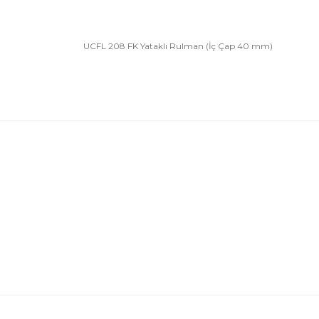
UCFL 208 FK Yataklı Rulman (İç Çap 40 mm)
Bu ürünün fiyat bilgisi, resim, ürün açıklamalarında 
Görüş ve önerileriniz için teşekkür ederiz.
Ürün resmi kalitesiz, bozuk veya görüntülenemiyor.
Ürün açıklamasında eksik bilgiler bulunuyor.
Ürün bilgilerinde hatalar bulunuyor.
Ürün fiyatı diğer sitelerden daha pahalı.
Bu ürüne benzer farklı alternatifler olmalı.