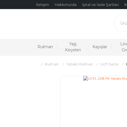
İletişim
Hakkımızda
İptal ve İade Şartları
K
Yağ
Lin
Rulman
Kayışlar
Keçeleri
Gr
Rulman
Yataklı Rulman
Ucfl Serisi