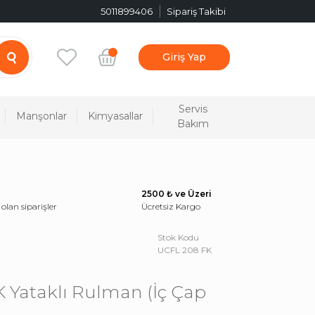
5011899406
Sipariş Takibi
Giriş Yap
Servis
Manşonlar
Kimyasallar
Bakım
2500 ₺ ve Üzeri
 olan siparişler
Ücretsiz Kargo
Stok Kodu
UCFL 208 FK
 Yataklı Rulman (İç Çap