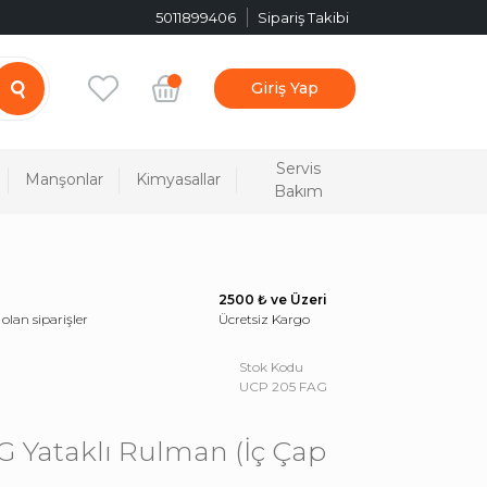
5011899406
Sipariş Takibi
Giriş Yap
Servis
Manşonlar
Kimyasallar
Bakım
2500 ₺ ve Üzeri
 olan siparişler
Ücretsiz Kargo
Stok Kodu
UCP 205 FAG
 Yataklı Rulman (İç Çap