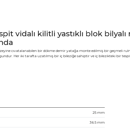
spit vidalı kilitli yastıklı blok bily
ında
 yüzeyine cıvatalanabilen bir dökme demir yatağa monte edilmiş bir geçmeli ru
r. Her iki tarafta uzatılmış bir iç bileziğe sahiptir ve iç bilezikteki bir tespit
25
mm
36.5
mm