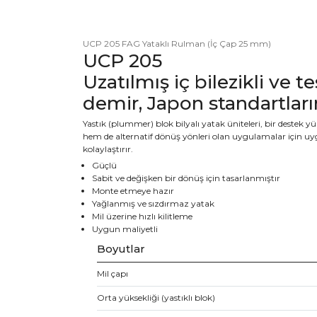
UCP 205 FAG Yataklı Rulman (İç Çap 25 mm)
UCP 205
Uzatılmış iç bilezikli ve te
demir, Japon standartlar
Yastık (plummer) blok bilyalı yatak üniteleri, bir destek
hem de alternatif dönüş yönleri olan uygulamalar için uygundu
kolaylaştırır.
Güçlü
Sabit ve değişken bir dönüş için tasarlanmıştır
Monte etmeye hazır
Yağlanmış ve sızdırmaz yatak
Mil üzerine hızlı kilitleme
Uygun maliyetli
Boyutlar
Mil çapı
Orta yüksekliği (yastıklı blok)