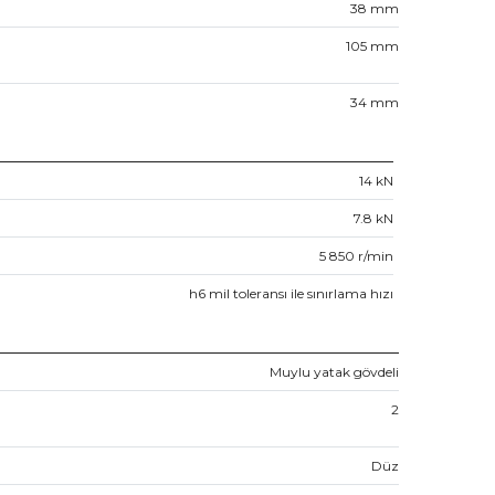
38
mm
105
mm
34
mm
14
kN
7.8
kN
5 850
r/min
h6 mil toleransı ile sınırlama hızı
Muylu yatak gövdeli
2
Düz