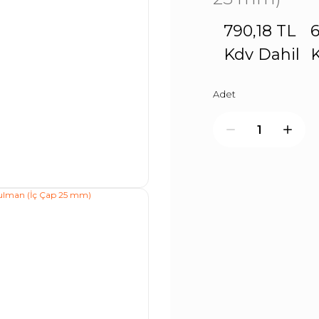
790,18 TL
6
Kdv Dahil
K
Adet