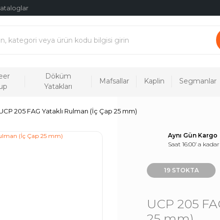
ataloglar
eer
Döküm
Mafsallar
Kaplin
Segmanlar
up
Yatakları
UCP 205 FAG Yataklı Rulman (İç Çap 25 mm)
Aynı Gün Kargo
Saat 16:00’ a kadar
19 STOKTA
UCP 205 FAG
25 mm)