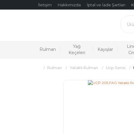
İletişim
Hakkımızda
İptal ve İade Şartları
K
Yağ
Lin
Rulman
Kayışlar
Keçeleri
Gr
Rulman
Yataklı Rulman
Ucp Serisi