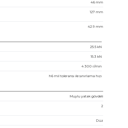
46
mm
127
mm
42.9
mm
25.5
kN
15.3
kN
4 300
r/min
h6 mil toleransı ile sınırlama hızı
Muylu yatak gövdeli
2
Düz