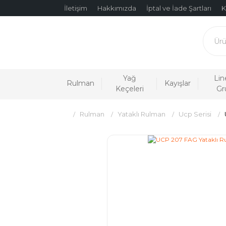
İletişim
Hakkımızda
İptal ve İade Şartları
K
Yağ
Lin
Rulman
Kayışlar
Keçeleri
Gr
Rulman
Yataklı Rulman
Ucp Serisi