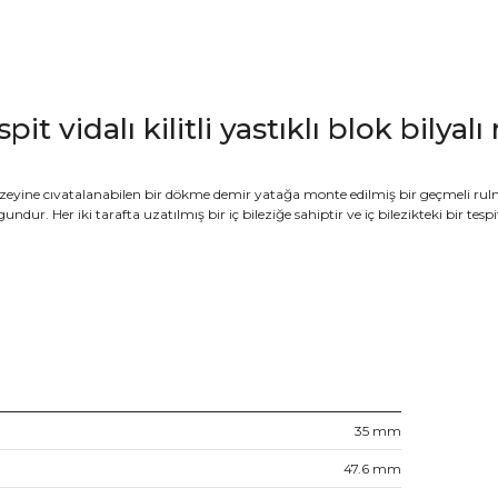
spit vidalı kilitli yastıklı blok bily
 yüzeyine cıvatalanabilen bir dökme demir yatağa monte edilmiş bir geçmeli ru
r. Her iki tarafta uzatılmış bir iç bileziğe sahiptir ve iç bilezikteki bir tespit
35
mm
47.6
mm