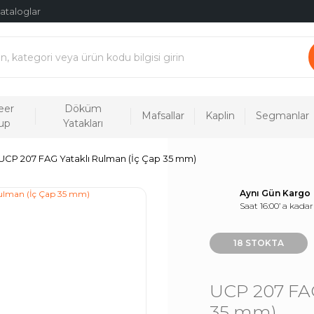
ataloglar
eer
Döküm
Mafsallar
Kaplin
Segmanlar
up
Yatakları
UCP 207 FAG Yataklı Rulman (İç Çap 35 mm)
Aynı Gün Kargo
Saat 16:00’ a kadar
18 STOKTA
UCP 207 FAG
35 mm)