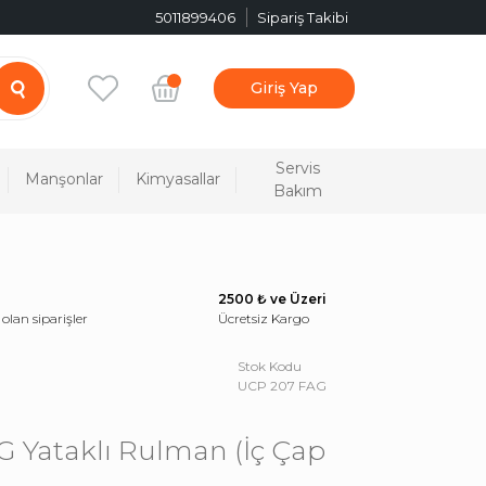
5011899406
Sipariş Takibi
Giriş Yap
Servis
Manşonlar
Kimyasallar
Bakım
2500 ₺ ve Üzeri
 olan siparişler
Ücretsiz Kargo
Stok Kodu
UCP 207 FAG
 Yataklı Rulman (İç Çap