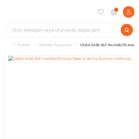
Rulman
Tekerlek Rulmanları
VKBA 5456 SKF 94x148x135 Arka Tek