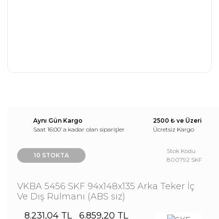
Aynı Gün Kargo
2500 ₺ ve Üzeri
Saat 16:00’ a kadar olan siparişler
Ücretsiz Kargo
Stok Kodu
10 STOKTA
800792 SKF
VKBA 5456 SKF 94x148x135 Arka Teker İç
Ve Dış Rulmanı (ABS siz)
8.231,04 TL
6.859,20 TL