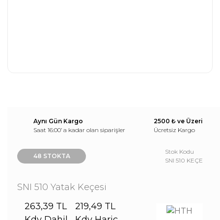
Aynı Gün Kargo
2500 ₺ ve Üzeri
Saat 16:00’ a kadar olan siparişler
Ücretsiz Kargo
Stok Kodu
48 STOKTA
SNI 510 KEÇE
SNI 510 Yatak Keçesi
263,39 TL
219,49 TL
Kdv Dahil
Kdv Hariç