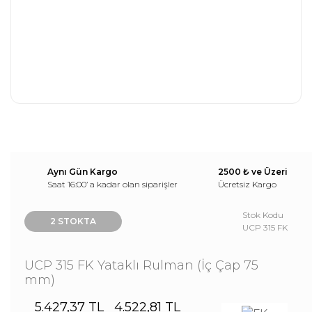
Aynı Gün Kargo
2500 ₺ ve Üzeri
Saat 16:00’ a kadar olan siparişler
Ücretsiz Kargo
Stok Kodu
2 STOKTA
UCP 315 FK
UCP 315 FK Yataklı Rulman (İç Çap 75
mm)
5.427,37 TL
4.522,81 TL