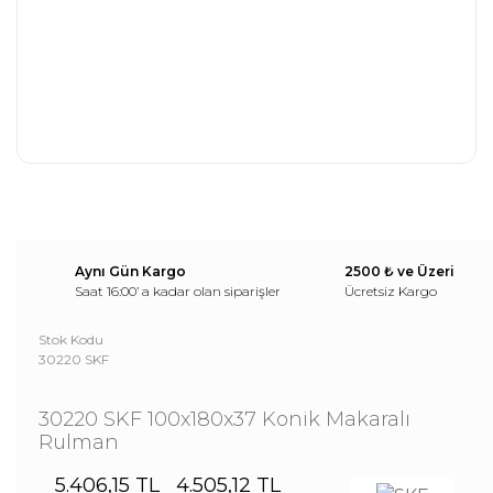
Aynı Gün Kargo
2500 ₺ ve Üzeri
Saat 16:00’ a kadar olan siparişler
Ücretsiz Kargo
Stok Kodu
30220 SKF
30220 SKF 100x180x37 Konik Makaralı
Rulman
5.406,15 TL
4.505,12 TL