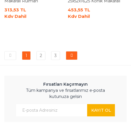
Makaralı Rulman
25x52x16,25 Konik Makaralı
Rulman
313,53 TL
453,55 TL
Kdv Dahil
Kdv Dahil
1
2
3
Fırsatları Kaçırmayın
Tüm kampanya ve fırsatlarımız e-posta
kutunuza gelsin
KAYIT OL