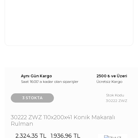
Aynı Gün Kargo
2500 ₺ ve Üzeri
Saat 16:00’ a kadar olan siparişler
Ücretsiz Kargo
Stok Kodu
3 STOKTA
30222 ZWZ
30222 ZWZ 110x200x41 Konik Makaralı
Rulman
2.324,35 TL
1.936,96 TL