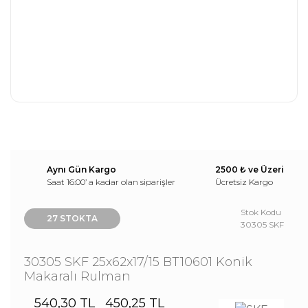
Aynı Gün Kargo
2500 ₺ ve Üzeri
Saat 16:00’ a kadar olan siparişler
Ücretsiz Kargo
Stok Kodu
27 STOKTA
30305 SKF
30305 SKF 25x62x17/15 BT10601 Konik
Makaralı Rulman
540,30 TL
450,25 TL