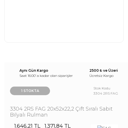
Aynı Gün Kargo
2500 ₺ ve Üzeri
Saat 16:00’ a kadar olan siparişler
Ücretsiz Kargo
Stok Kodu
1 STOKTA
3304 2RS FAG
3304 2RS FAG 20x52x22,2 Çift Sıralı Sabit
Bilyalı Rulman
1.646,21 TL
1.371,84 TL