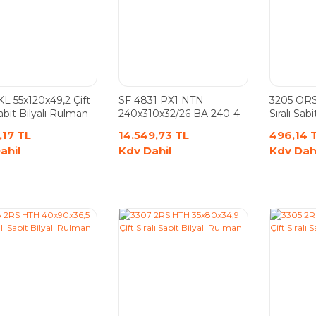
KL 55x120x49,2 Çift
SF 4831 PX1 NTN
3205 ORS 
Sabit Bilyalı Rulman
240x310x32/26 BA 240-4
Sıralı Sab
Ekskavatör Rulmanı
,17 TL
14.549,73 TL
496,14 
ahil
Kdv Dahil
Kdv Dah