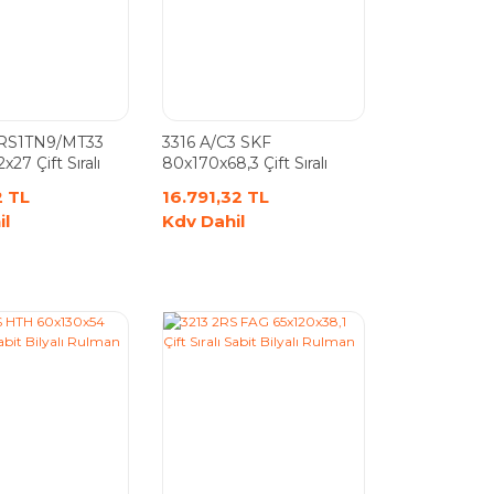
2RS1TN9/MT33
3316 A/C3 SKF
27 Çift Sıralı
80x170x68,3 Çift Sıralı
yalı Rulman
Sabit Bilyalı Rulman
2 TL
16.791,32 TL
il
Kdv Dahil