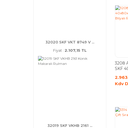
32020 SKF VKT 8749 V ...
Fiyat :
2.107,15 TL
3208 
SKF 40
Sabit 
2.963
Kdv D
32019 SKF VKHB 2161 ...