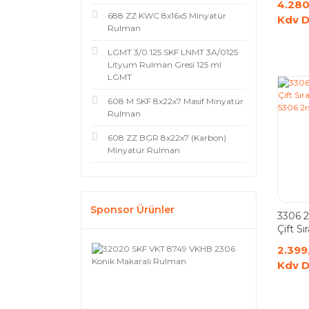
4.280
688 ZZ KWC 8x16x5 Minyatür
Kdv D
Rulman
LGMT 3/0.125 SKF LNMT 3A/0125
Lityum Rulman Gresi 125 ml
LGMT
608 M SKF 8x22x7 Masif Minyatür
Rulman
608 ZZ BGR 8x22x7 (Karbon)
Minyatür Rulman
Sponsor Ürünler
3306 
Çift Sır
Rulma
2.399
Kdv D