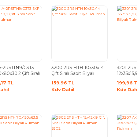
A-2RS1TN9/C3T3
3200 2RS HTH 10x30x14
3201 2R
x80x30,2 Çift Sıralı
Çift Sıralı Sabit Bilyalı
12x35x15,9 
Bilyalı Rulman
Rulman
Bilyalı R
,17 TL
159,96 TL
199,96 
ahil
Kdv Dahil
Kdv Dah