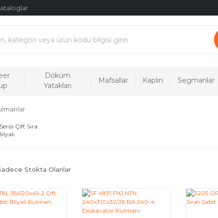
ataloglar
eer
Döküm
Mafsallar
Kaplin
Segmanlar
up
Yatakları
Rulmanlar
erisi Çift Sıra
ilyalı
nlar
(90)
Sadece Stokta Olanlar