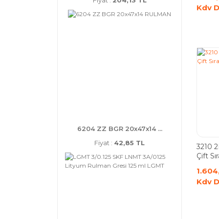
Fiyat :
204,13 TL
Kdv D
6204 ZZ BGR 20x47x14 ...
Fiyat :
42,85 TL
3210 
Çift Sır
Rulma
1.604
Kdv D