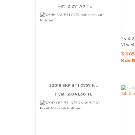
Fiyat :
2.271,77 TL
3314 
70x150x
Bilyal
3.085
Kdv D
32018 SKF BT1 0757 K ...
Fiyat :
2.041,30 TL