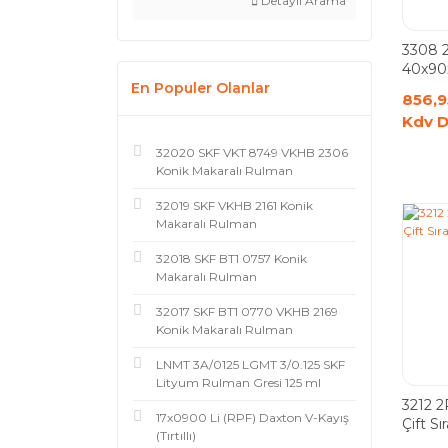
Detaylı Arama
3308 
40x90x3
Bilyal
En Populer Olanlar
856,9
Kdv D
32020 SKF VKT 8749 VKHB 2306
Konik Makaralı Rulman
32019 SKF VKHB 2161 Konik
Makaralı Rulman
32018 SKF BT1 0757 Konik
Makaralı Rulman
32017 SKF BT1 0770 VKHB 2169
Konik Makaralı Rulman
LNMT 3A/0125 LGMT 3/0.125 SKF
Lityum Rulman Gresi 125 ml
3212 2
17x0900 Li (RPF) Daxton V-Kayış
Çift Sır
(Tırtıllı)
Rulma