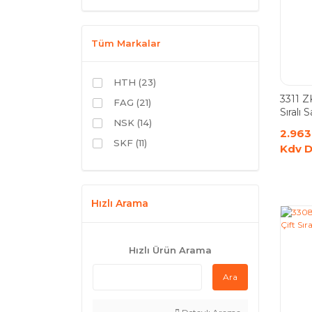
Tüm Markalar
HTH (23)
3311 Z
FAG (21)
Sıralı 
NSK (14)
2.963
SKF (11)
Kdv D
ORS (7)
rulmanal (7)
Hızlı Arama
ZKL (6)
NTN (2)
GPZ (1)
Hızlı Ürün Arama
Ara