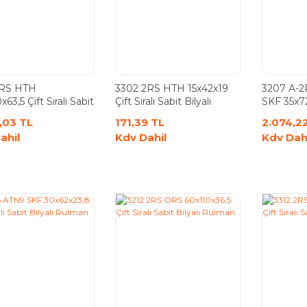
2RS HTH
3302 2RS HTH 15x42x19
3207 A-
63,5 Çift Sıralı Sabit
Çift Sıralı Sabit Bilyalı
SKF 35x72x
ı Rulman
Rulman 5302
Sabit Bil
,03 TL
171,39 TL
2.074,2
ahil
Kdv Dahil
Kdv Dah