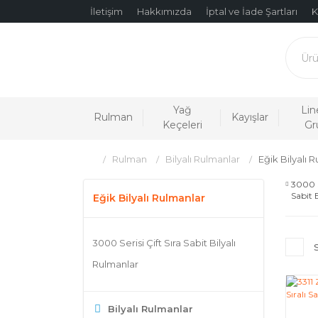
İletişim
Hakkımızda
İptal ve İade Şartları
K
Yağ
Lin
Rulman
Kayışlar
Keçeleri
Gr
Rulman
Bilyalı Rulmanlar
Eğik Bilyalı 
3000 S
Sabit B
Eğik Bilyalı Rulmanlar
Rulma
3000 Serisi Çift Sıra Sabit Bilyalı
Rulmanlar
Bilyalı Rulmanlar