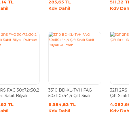
,14 TL
285,65 TL
511,32 T
ahil
Kdv Dahil
Kdv Dah
2RS FAG 30x72x30,2
3310 BD-XL-TVH FAG
3211 2RS
alı Sabit Bilyalı
50x110x44,4 Çift Sıralı
Çift Sıralı
n 5306 2rs
Sabit Bilyalı Rulman
Rulman
,62 TL
6.584,83 TL
4.082,6
ahil
Kdv Dahil
Kdv Dah