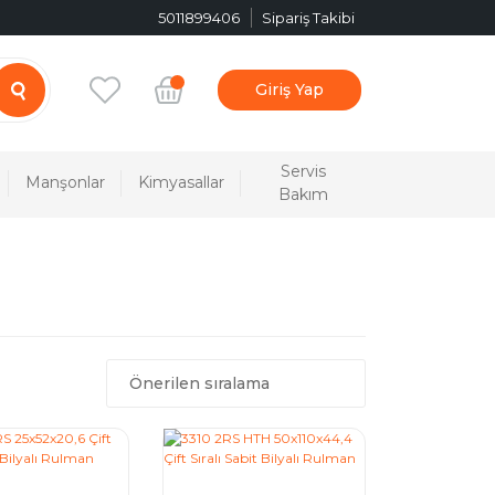
5011899406
Sipariş Takibi
Giriş Yap
Servis
Manşonlar
Kimyasallar
Bakım