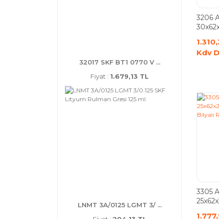
3206 
30x62x2
Bilyal
1.310
Kdv D
32017 SKF BT1 0770 V ...
Fiyat :
1.679,13 TL
3305 
25x62x2
LNMT 3A/0125 LGMT 3/ ...
Bilyal
1.777