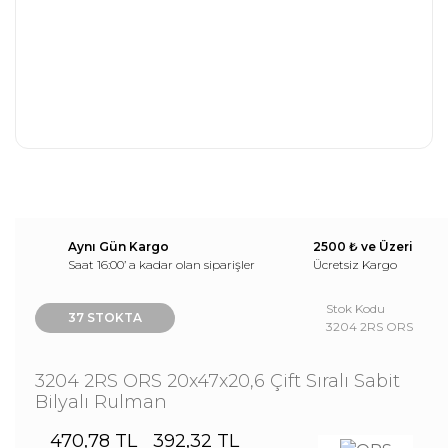
Aynı Gün Kargo
2500 ₺ ve Üzeri
Saat 16:00’ a kadar olan siparişler
Ücretsiz Kargo
Stok Kodu
37 STOKTA
3204 2RS ORS
3204 2RS ORS 20x47x20,6 Çift Sıralı Sabit
Bilyalı Rulman
470,78 TL
392,32 TL