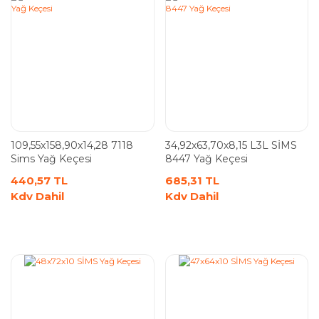
109,55x158,90x14,28 7118
34,92x63,70x8,15 L3L SİMS
Sims Yağ Keçesi
8447 Yağ Keçesi
440,57 TL
685,31 TL
Kdv Dahil
Kdv Dahil